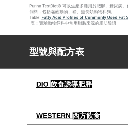
Purina TestDiet®
可以生產多種用於肥胖、糖尿病、
飼料，包括囓齒動物、豬、靈長類動物和狗。
Table:
Fatty Acid Profiles of Commonly Used Fat 
表：實驗動物飼料中常用脂肪來源的脂肪酸譜
型號與配方表
DIO
飲食誘導肥胖
WESTERN
西方飲食