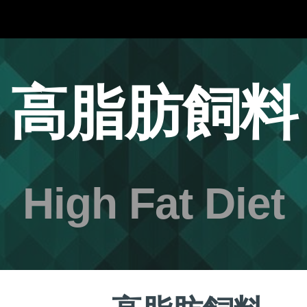
ip to main content
Skip to navigat
高脂肪飼料
High Fat Diet