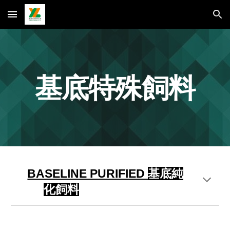
Skip to main content
Skip to navigation
基底特殊飼料
BASELINE PURIFIED
基底純
化飼料