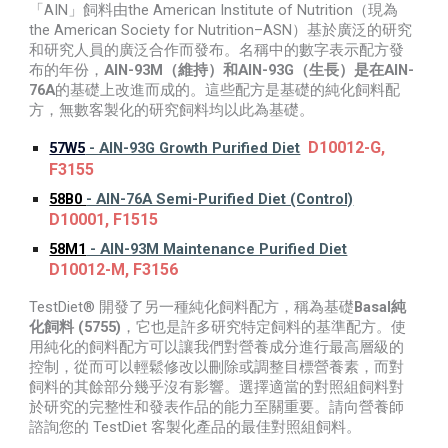
AIN
the American Institute of Nutrition
「
」飼料由
（現為
the American Society for Nutrition–ASN
）基於廣泛的研究
和研究人員的廣泛合作而發布。名稱中的數字表示配方發
AIN-93M
AIN-93G
AIN-
布的年份，
（維持）和
（生長）是在
76A
的基礎上改進而成的。這些配方是基礎的純化飼料配
方，無數客製化的研究飼料均以此為基礎。
D10012-G,
57W5
- AIN-93G Growth Purified Diet
F3155
58B0
- AIN-76A Semi-Purified Diet (Control)
D10001, F1515
58M1
- AIN-93M Maintenance Purified Diet
D10012-M, F3156
TestDiet®
Basal
開發了另一種純化飼料配方，稱為基礎
純
(5755)
化飼料
，它也是許多研究特定飼料的基準配方。使
用純化的飼料配方可以讓我們對營養成分進行最高層級的
控制，從而可以輕鬆修改以刪除或調整目標營養素，而對
飼料的其餘部分幾乎沒有影響。選擇適當的對照組飼料對
於研究的完整性和發表作品的能力至關重要。請向營養師
TestDiet
諮詢您的
客製化產品的最佳對照組飼料。